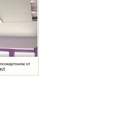
ипсокартоном от
ГКЛ