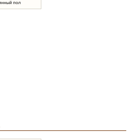
янный пол
а