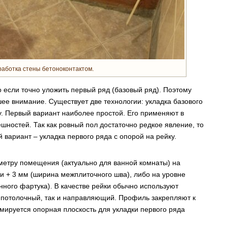
аботка стены бетоноконтактом.
о если точно уложить первый ряд (базовый ряд). Поэтому
ее внимание. Существует две технологии: укладка базового
ку. Первый вариант наиболее простой. Его применяют в
шностей. Так как ровный пол достаточно редкое явление, то
 вариант – укладка первого ряда с опорой на рейку.
метру помещения (актуально для ванной комнаты) на
и + 3 мм (ширина межплиточного шва), либо на уровне
нного фартука). В качестве рейки обычно используют
к потолочный, так и направляющий. Профиль закрепляют к
мируется опорная плоскость для укладки первого ряда