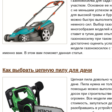
Газонокосилка для сада
участком. Основное ее н
с не меньшим успехом м
для высокой травы и бу
можно быстро выполнить 
немного сил. Выбор газ
многообразия моделей и
ставит в тупик даже опы
газонокосилку при тако
достаточно оценить усл
модели газонокосилок с
именно вам. В этом вам поможет данная статья.
Как выбрать цепную пилу для дачи
Цепная пила довольно ч
даче. Пила нужна не тол
помощью можно выполня
досок при строительстве
огромен. Все модели им
стоимость, запутаться д
разобравшись в устройс