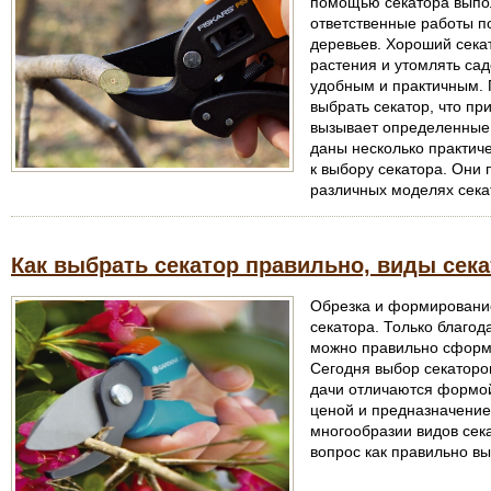
помощью секатора выпо
ответственные работы по
деревьев. Хороший сека
растения и утомлять са
удобным и практичным. 
выбрать секатор, что п
вызывает определенные з
даны несколько практиче
к выбору секатора. Они 
различных моделях сека
Как выбрать секатор правильно, виды сек
Обрезка и формировани
секатора. Только благод
можно правильно сформи
Сегодня выбор секаторо
дачи отличаются формой
ценой и предназначением
многообразии видов сека
вопрос как правильно вы