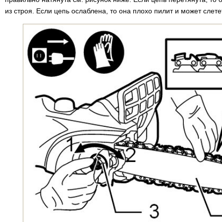
из строя. Если цепь ослаблена, то она плохо пилит и может слете