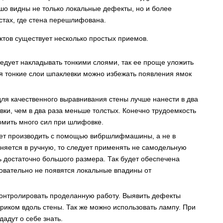
ошо видны не только локальные дефекты, но и более
естах, где стена перешлифована.
ктов существует несколько простых приемов.
ледует накладывать тонкими слоями, так ее проще уложить
я тонкие слои шпаклевки можно избежать появления ямок
 для качественного выравнивания стены лучше нанести в два
вки, чем в два раза меньше толстых. Конечно трудоемкость
омить много сил при шлифовке.
ует производить с помощью вибршлифмашины, а не в
няется в ручную, то следует применять не самодельную
ть достаточно большого размера. Так будет обеспечена
овательно не появятся локальные впадины от
контролировать проделанную работу. Выявить дефекты
риком вдоль стены. Так же можно использовать лампу. При
адут о себе знать.