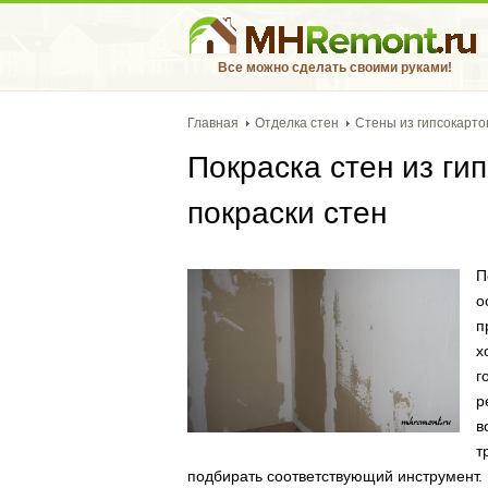
Все можно сделать своими руками!
Главная
Отделка стен
Стены из гипсокарто
Покраска стен из гип
покраски стен
П
о
п
х
г
р
в
т
подбирать соответствующий инструмент.