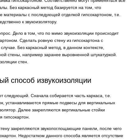
ашивка гипсокартоном. Соответственно могут применяться все
ы. Без каркасный метод базируется на том, что
 материалы с последующей отделкой гипсокартоном, т.е.
едственно к звукоизолятору.
прос. Дело в том, что по мимо звукоизоляции происходит
ртоном. Сделать ровную стену из гипсокартона с
лучае. Без каркасный метод, в данном контексте,
ной стены, например заранее выровненной штукатуркой.
золяции стен.
ый способ извукоизоляции
т следующий. Сначала собирается часть каркаса, т.е.
ок, устанавливаются прямые подвесы для вертикальных
изолятор. Далее закрепляются вертикальные стойки
я гипсокартон.
стену закрепляются звукопоглощающие панели, после чего
окартон. Недостатком данного способа является отсутствие