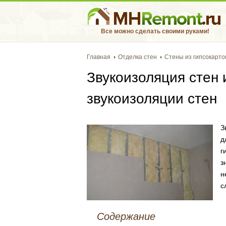
Все можно сделать своими руками!
Главная
Отделка стен
Стены из гипсокарто
Звукоизоляция стен 
звукоизоляции стен
З
д
г
з
н
с
Содержание