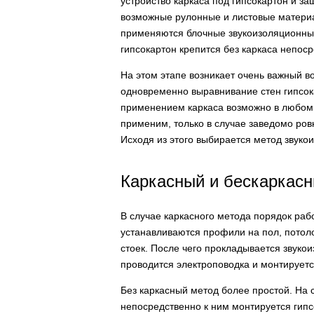
устройство каркаса под гипсокартон и з
возможные рулонные и листовые материал
применяются блочные звукоизоляционные
гипсокартон крепится без каркаса непоср
На этом этапе возникает очень важный во
одновременно выравнивание стен гипсока
применением каркаса возможно в любом с
применим, только в случае заведомо ров
Исходя из этого выбирается метод звукои
Каркасный и бескаркасн
В случае каркасного метода порядок рабо
устанавливаются профили на пол, потол
стоек. После чего прокладывается звуко
проводится электроповодка и монтируетс
Без каркасный метод более простой. На 
непосредственно к ним монтируется гипс