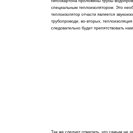
гипсокартона проложены трубы водопров
специальным теплоизолятором. Это необ
теплоизолятор отчасти является звукоизо
трубопроводе, во-вторых, теплоизоляция 
следовательно будет препятствовать на
Так же следует отметить, что самым не 