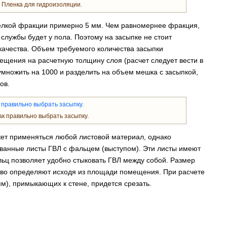
Пленка для гидроизоляции.
елкой фракции примерно 5 мм. Чем равномернее фракция,
службы будет у пола. Поэтому на засыпке не стоит
 качества. Объем требуемого количества засыпки
ения на расчетную толщину слоя (расчет следует вести в
множить на 1000 и разделить на объем мешка с засыпкой,
ов.
к правильно выбрать засыпку.
жет применяться любой листовой материал, однако
ванные листы ГВЛ с фальцем (выступом). Эти листы имеют
льц позволяет удобно стыковать ГВЛ между собой. Размер
тво определяют исходя из площади помещения. При расчете
мм), примыкающих к стене, придется срезать.