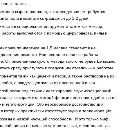
гченные плиты.
именяя сырого раствора, и как следствие не требуется
нта пола в комнате сокращается до 1-2 дней.
имости в специальном инструменте таком как миксер,
се работы выполняются с помощью шуруповерта, пилы и
ак правило квартира на 1,5 месяца становится не
одолжения ремонта. Еще сложнее если все работы
те. С применением сухого метода такого не будет. Ее можно
нтажа сразу приступать к следующим отделочным работам.
нентов таких как цемент и песок, а также растворов на их
 работ, а владельцев жилья от аллергенной пыли.
слой песка под стяжкой дает хороший звукоизоляционный
е засыпки керамзита мелкой фракции позволяет добиться не
о и теплоизоляции. Это неоспоримое достоинство для
 которых практически отсутствует звуко и теплоизоляция.
казы о низкой несущей способности. И это только миф.
пособностью не меньше чем остальные, и составляет до