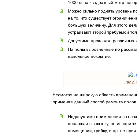
1000 кг на квадратный метр повер
Можно сильно поднять уровень по
на то, что существует ограничен
большую величину. Для этого дела
устраивают второй требуемой то
Допустима прокладка различных 
На полы выровненные по рассма
напольное покрытие.
Рис.2.
С
Несмотря на широкую область применения
применяя данный способ ремонта полов
Недопустимо применения во влаж
попавшая в засыпку, не испарится
помещении, грибку, и пр. не при