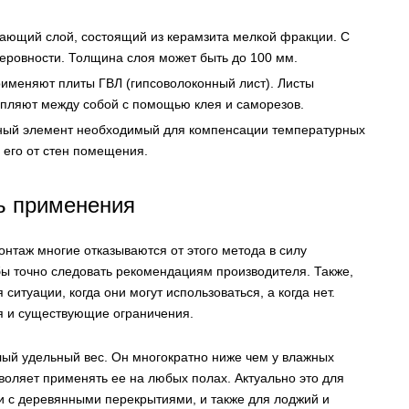
вающий слой, состоящий из керамзита мелкой фракции. С
еровности. Толщина слоя может быть до 100 мм.
рименяют плиты ГВЛ (гипсоволоконный лист). Листы
епляют между собой с помощью клея и саморезов.
ьный элемент необходимый для компенсации температурных
 его от стен помещения.
ь применения
онтаж многие отказываются от этого метода в силу
бы точно следовать рекомендациям производителя. Также,
 ситуации, когда они могут использоваться, а когда нет.
я и существующие ограничения.
ый удельный вес. Он многократно ниже чем у влажных
зволяет применять ее на любых полах. Актуально это для
и с деревянными перекрытиями, и также для лоджий и