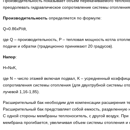
Производительность показывает объем перекачиваемого теплоно
преодолевать гидравлическое сопротивление системы отопления
Производительность
определяется по формуле:
Q=0.86xP/dt,
где Q – производительность, P – тепловая мощность котла отопл
подачи и обратки (традиционно принимают 20 градусов).
Напор
:
H=NxK,
где N – число этажей включая подвал, K – усредненный коэффиц
сопротивления системы отопления (для двухтрубной системы отоп
лучевой 1,16-1,85).
Расширительный бак необходим для компенсации расширения те
Расширительный бак представляет собой емкость, разделенную 
С одной стороны мембраны теплоноситель, с другой воздух. Пр
мембрана прогибается, увеличивая объем системы отопления и 