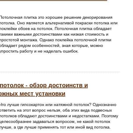
Потолочная плитка это хорошее решение декорирования
потолка. Оно является альтернативой покраски потолка или
поклейки обоев на потолок. Потолочная плитка обладает
такими важными достоинствами как низкая стоимость и
простотой монтажа. Однако поклейка потолочной плитки
обладает рядом особенностей, зная которые, можно
упростить работу и не наделать ошибок.
потолок - обзор достоинств и
можных мест установки
Что лучше гипсокартон или натяжной потолок? Однозначно
ответить на этот вопрос нельзя, оба этих вида подвесных
потолков обладают достоинствами и недостатками. Поэтому
целесообразнее задаваться вопросом, не какой потолок
лучше, а где лучше применять тот или иной вид потолка.