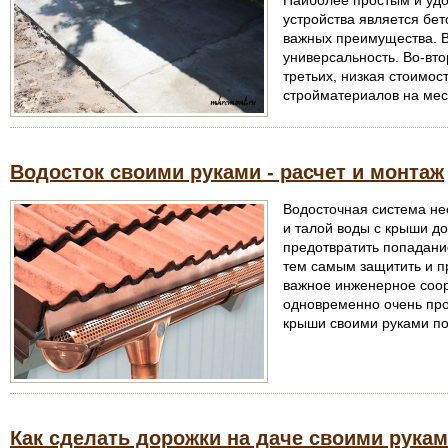
Наиболее простым и уд
устройства является бет
важных преимущества. В
универсальность. Во-втор
третьих, низкая стоимос
стройматериалов на мес
Водосток своими руками - расчет и монтаж
Водосточная система не
и талой воды с крыши д
предотвратить попадание
тем самым защитить и пр
важное инженерное соор
одновременно очень про
крыши своими руками по
Как сделать дорожки на даче своими рука