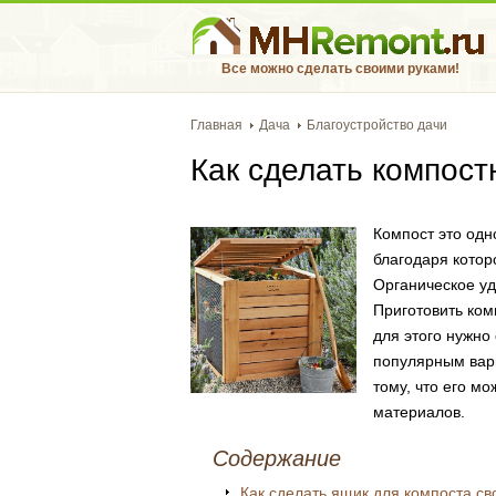
Все можно сделать своими руками!
Главная
Дача
Благоустройство дачи
Как сделать компос
Компост это одн
благодаря котор
Органическое уд
Приготовить ком
для этого нужно
популярным вари
тому, что его м
материалов.
Содержание
Как сделать ящик для компоста с