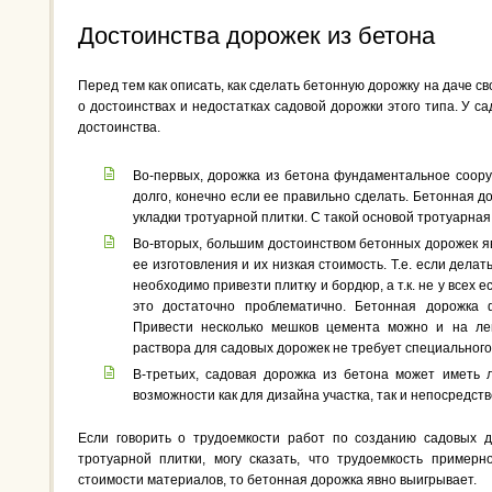
Достоинства дорожек из бетона
Перед тем как описать, как сделать бетонную дорожку на даче св
о достоинствах и недостатках садовой дорожки этого типа. У с
достоинства.
Во-первых, дорожка из бетона фундаментальное соору
долго, конечно если ее правильно сделать. Бетонная 
укладки тротуарной плитки. С такой основой тротуарная
Во-вторых, большим достоинством бетонных дорожек я
ее изготовления и их низкая стоимость. Т.е. если делат
необходимо привезти плитку и бордюр, а т.к. не у всех 
это достаточно проблематично. Бетонная дорожка 
Привести несколько мешков цемента можно и на лег
раствора для садовых дорожек не требует специального
В-третьих, садовая дорожка из бетона может иметь 
возможности как для дизайна участка, так и непосредств
Если говорить о трудоемкости работ по созданию садовых д
тротуарной плитки, могу сказать, что трудоемкость примерн
стоимости материалов, то бетонная дорожка явно выигрывает.