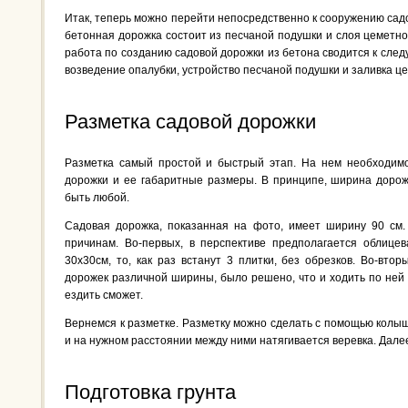
Итак, теперь можно перейти непосредственно к сооружению сад
бетонная дорожка состоит из песчаной подушки и слоя цеметно
работа по созданию садовой дорожки из бетона сводится к следу
возведение опалубки, устройство песчаной подушки и заливка ц
Разметка садовой дорожки
Разметка самый простой и быстрый этап. На нем необходим
дорожки и ее габаритные размеры. В принципе, ширина дорож
быть любой.
Садовая дорожка, показанная на фото, имеет ширину 90 см.
причинам. Во-первых, в перспективе предполагается облицева
30х30см, то, как раз встанут 3 плитки, без обрезков. Во-вто
дорожек различной ширины, было решено, что и ходить по ней
ездить сможет.
Вернемся к разметке. Разметку можно сделать с помощью колыш
и на нужном расстоянии между ними натягивается веревка. Дале
Подготовка грунта