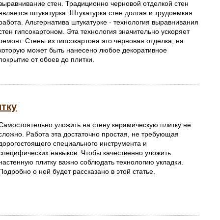
выравнивание стен. Традиционно черновой отделкой стен
является штукатурка. Штукатурка стен долгая и трудоемкая
работа. Альтернатива штукатурке - технология выравнивания
стен гипсокартоном. Эта технология значительно ускоряет
ремонт. Стены из гипсокартона это черновая отделка, на
которую может быть нанесено любое декоративное
покрытие от обоев до плитки.
итку
Самостоятельно уложить на стену керамическую плитку не
сложно. Работа эта достаточно простая, не требующая
дорогостоящего специального инструмента и
специфических навыков. Чтобы качественно уложить
настенную плитку важно соблюдать технологию укладки.
Подробно о ней будет рассказано в этой статье.