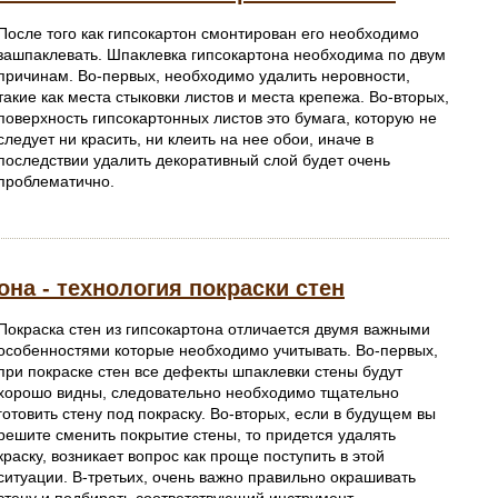
После того как гипсокартон смонтирован его необходимо
зашпаклевать. Шпаклевка гипсокартона необходима по двум
причинам. Во-первых, необходимо удалить неровности,
такие как места стыковки листов и места крепежа. Во-вторых,
поверхность гипсокартонных листов это бумага, которую не
следует ни красить, ни клеить на нее обои, иначе в
последствии удалить декоративный слой будет очень
проблематично.
она - технология покраски стен
Покраска стен из гипсокартона отличается двумя важными
особенностями которые необходимо учитывать. Во-первых,
при покраске стен все дефекты шпаклевки стены будут
хорошо видны, следовательно необходимо тщательно
готовить стену под покраску. Во-вторых, если в будущем вы
решите сменить покрытие стены, то придется удалять
краску, возникает вопрос как проще поступить в этой
ситуации. В-третьих, очень важно правильно окрашивать