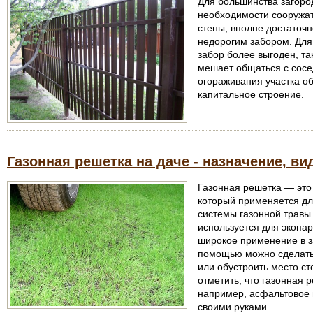
Для большинства загород
необходимости сооружат
стены, вполне достаточ
недорогим забором. Для 
забор более выгоден, так
мешает общаться с сосе
огораживания участка о
капитальное строение.
Газонная решетка на даче - назначение, ви
Газонная решетка — это
который применяется дл
системы газонной травы
используется для экопа
широкое применение в з
помощью можно сделать 
или обустроить место с
отметить, что газонная 
например, асфальтовое 
своими руками.