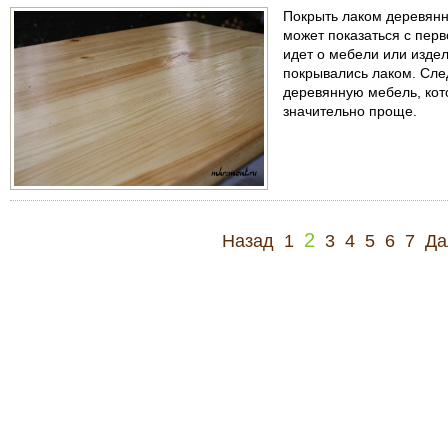
Покрыть лаком деревянну
может показаться с перв
идет о мебели или издел
покрывались лаком. След
деревянную мебель, кот
значительно проще.
2
Назад
1
3
4
5
6
7
Да