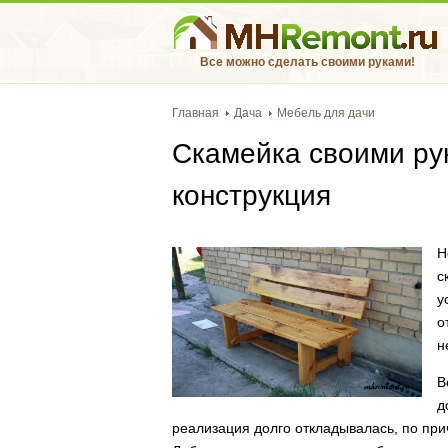
Все можно сделать своими руками!
Главная
Дача
Мебель для дачи
Скамейка своими ру
конструкция
Н
с
у
о
н
В
д
реализация долго откладывалась, по при