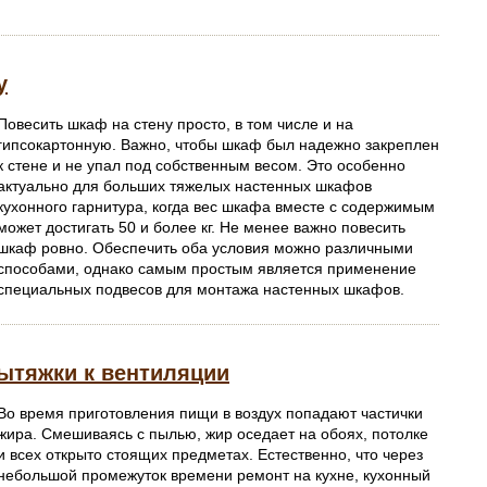
у
Повесить шкаф на стену просто, в том числе и на
гипсокартонную. Важно, чтобы шкаф был надежно закреплен
к стене и не упал под собственным весом. Это особенно
актуально для больших тяжелых настенных шкафов
кухонного гарнитура, когда вес шкафа вместе с содержимым
может достигать 50 и более кг. Не менее важно повесить
шкаф ровно. Обеспечить оба условия можно различными
способами, однако самым простым является применение
специальных подвесов для монтажа настенных шкафов.
ытяжки к вентиляции
Во время приготовления пищи в воздух попадают частички
жира. Смешиваясь с пылью, жир оседает на обоях, потолке
и всех открыто стоящих предметах. Естественно, что через
небольшой промежуток времени ремонт на кухне, кухонный