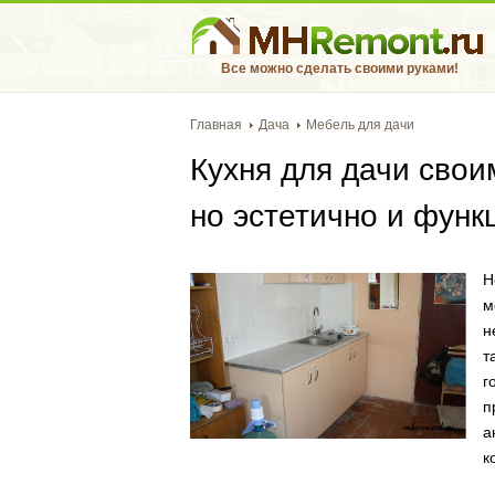
Все можно сделать своими руками!
Главная
Дача
Мебель для дачи
Кухня для дачи свои
но эстетично и фун
Н
м
н
т
г
п
а
к