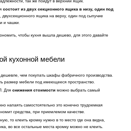
длежности, так же пойдут в верхний ящик.
ня
состоит из двух секционного ящика в низу, один под
., двухсекционного ящика на верху, один под сыпучие
и и чашки.
кономить, чтобы кухня вышла дешево, для этого давайте
й кухонной мебели
.к. дешевле, чем покупать шкафы фабричного производства.
ть размер мебели под имеющееся пространство.
П. Для
снижения стоимости
можно выбрать самый
но напаять самостоятельно это конечно трудоемкая
ономит средства, при приемлемом качестве.
ную, то клеить кромку нужно в то место где она видна,
ка, во все остальные места кромку можно не клеить.