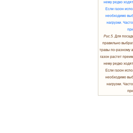
Рис.5.
Для посадк
правильно выбрат
травы по-разному 
газон растет преим
нему редко ходят
Если газон испо
необходимо выб
нагрузки. Част
при