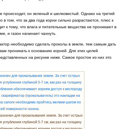
не происходит, он зеленый и шелковистый. Однако на третий
ло в том, что за два года корни сильно разрастаются, плюс к
ит к тому, что влага и питательные вещества не проникают в
ме, и газон начинает чахнуть.
актор необходимо сделать проколы в земле, тем самым дать
ам проникать к основанию корней. Для этих целей
едставленных на рисунке ниже. Самое простое из них это
значен для прокалывания земли. За счет острых
углубления глубиной 5-7 см, как раз на толщину
убления обеспечивают корням доступ к кислороду