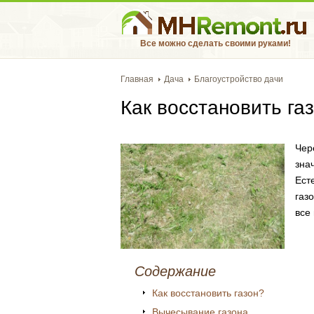
Все можно сделать своими руками!
Главная
Дача
Благоустройство дачи
Как восстановить га
Чер
зна
Есте
газ
все
Содержание
Как восстановить газон?
Вычесывание газона