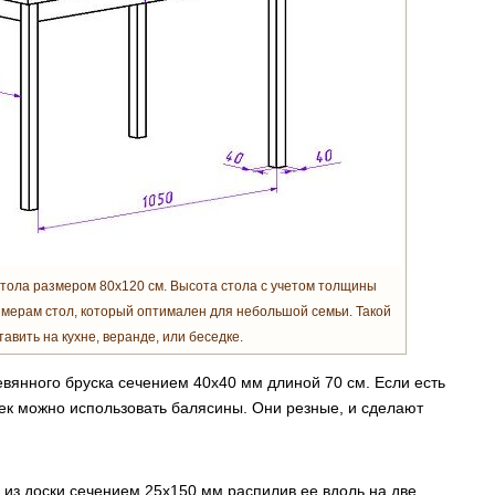
тола размером 80х120 см. Высота стола с учетом толщины
змерам стол, который оптимален для небольшой семьи. Такой
авить на кухне, веранде, или беседке.
евянного бруска сечением 40х40 мм длиной 70 см. Если есть
ожек можно использовать балясины. Они резные, и сделают
из доски сечением 25х150 мм распилив ее вдоль на две