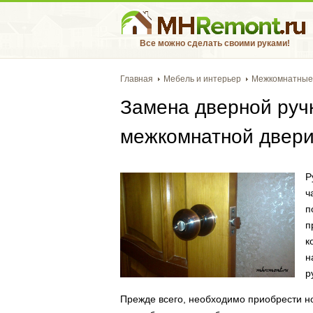
Все можно сделать своими руками!
Главная
Мебель и интерьер
Межкомнатные
Замена дверной ручк
межкомнатной двер
Р
ч
п
п
к
н
р
Прежде всего, необходимо приобрести но