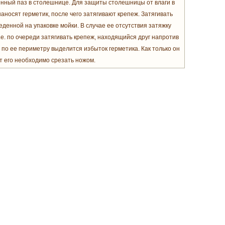
нный паз в столешнице. Для защиты столешницы от влаги в
носят герметик, после чего затягивают крепеж. Затягивать
еденной на упаковке мойки. В случае ее отсутствия затяжку
е. по очереди затягивать крепеж, находящийся друг напротив
по ее периметру выделится избыток герметика. Как только он
т его необходимо срезать ножом.