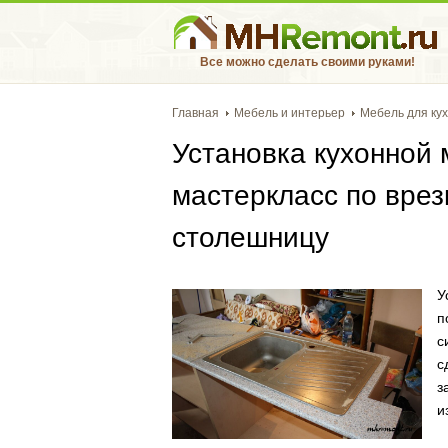
Все можно сделать своими руками!
Главная
Мебель и интерьер
Мебель для ку
Установка кухонной 
мастеркласс по врез
столешницу
У
п
с
с
з
и