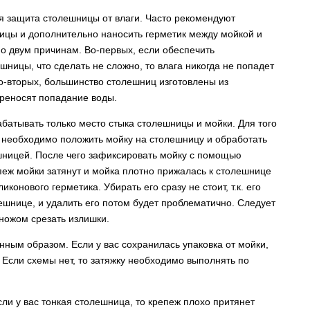
я защита столешницы от влаги. Часто рекомендуют
ицы и дополнительно наносить герметик между мойкой и
по двум причинам. Во-первых, если обеспечить
ницы, что сделать не сложно, то влага никогда не попадет
-вторых, большинство столешниц изготовлены из
реносят попадание воды.
батывать только место стыка столешницы и мойки. Для того
 необходимо положить мойку на столешницу и обработать
шницей. После чего зафиксировать мойку с помощью
пеж мойки затянут и мойка плотно прижалась к столешнице
конового герметика. Убирать его сразу не стоит, т.к. его
ешнице, и удалить его потом будет проблематично. Следует
 ножом срезать излишки.
ным образом. Если у вас сохранилась упаковка от мойки,
 Если схемы нет, то затяжку необходимо выполнять по
сли у вас тонкая столешница, то крепеж плохо притянет