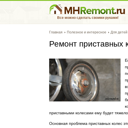
Все можно сделать своими руками!
Главная
Полезное и интересное
Для детей
Ремонт приставных 
Е
п
п
п
в
п
б
к
приставными колесами ему будет тяжело
Основная проблема приставных колес эт