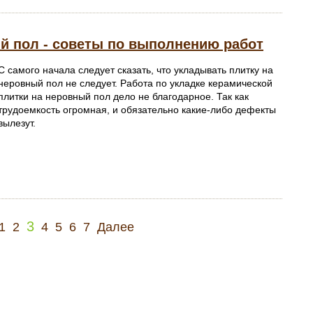
ый пол - советы по выполнению работ
С самого начала следует сказать, что укладывать плитку на
неровный пол не следует. Работа по укладке керамической
плитки на неровный пол дело не благодарное. Так как
трудоемкость огромная, и обязательно какие-либо дефекты
вылезут.
3
1
2
4
5
6
7
Далее