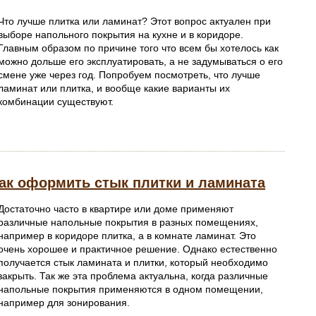
Что лучше плитка или ламинат? Этот вопрос актуален при
выборе напольного покрытия на кухне и в коридоре.
Главным образом по причине того что всем бы хотелось как
можно дольше его эксплуатировать, а не задумываться о его
смене уже через год. Попробуем посмотреть, что лучше
ламинат или плитка, и вообще какие варианты их
комбинации существуют.
как оформить стык плитки и ламината
Достаточно часто в квартире или доме применяют
различные напольные покрытия в разных помещениях,
например в коридоре плитка, а в комнате ламинат. Это
очень хорошее и практичное решение. Однако естественно
получается стык ламината и плитки, который необходимо
закрыть. Так же эта проблема актуальна, когда различные
напольные покрытия применяются в одном помещении,
например для зонирования.