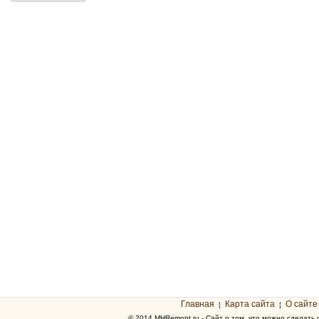
Главная
Карта сайта
О сайте
¦
¦
© 2014 MHRemont.ru - Сайт о том, что можно сделать 