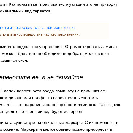
лы. Как показывает практика эксплуатации это не приводит
оначальный вид теряется.
тюга и износ вследствие частого загрязнения.
ламината поддаются устранению. Отремонтировать ламинат
мелков. Для этого необходимо подобрать мелок в цвет
вавшийся скол.
ереносите ее, а не двигайте
ой долей вероятности вреда ламинату не причинит ее
шом диване или шкафе, то вероятность испортить
ультат — это царапины на поверхности ламината. Так же, как
т долго, но внешний вид будет испорчен.
мината существуют специальные маркеры. С их помощью, в
оложение. Маркеры и мелки обычно можно приобрести в