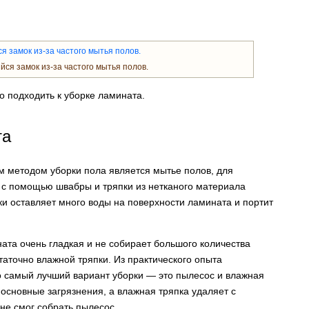
ся замок из-за частого мытья полов.
 подходить к уборке ламината.
та
м методом уборки пола является мытье полов, для
о с помощью швабры и тряпки из нетканого материала
рки оставляет много воды на поверхности ламината и портит
ната очень гладкая и не собирает большого количества
таточно влажной тряпки. Из практического опыта
о самый лучший вариант уборки — это пылесос и влажная
основные загрязнения, а влажная тряпка удаляет с
 не смог собрать пылесос.