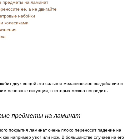
е предметы на ламинат
реносите ее, а не двигайте
етровые набойки
ми колесиками
рязнения
ола
любит двух вещей это сильное механическое воздействие и
рим основные ситуации, в которых можно повредить
рые предметы на ламинат
ого покрытия ламинат очень плохо переносит падение на
х как например утюг или нож. В большинстве случаев на его