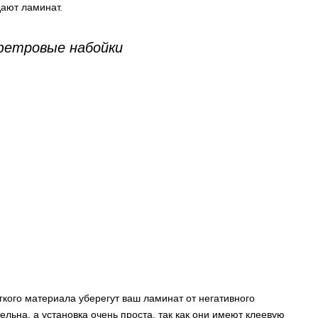
дают ламинат.
фетровые набойки
гкого материала уберегут ваш ламинат от негативного
ельна, а установка очень проста, так как они имеют клеевую