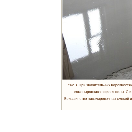
Рис.3.
При значительных неровностях
самовыравнивающиеся полы. С их
Большинство нивелировочных смесей им