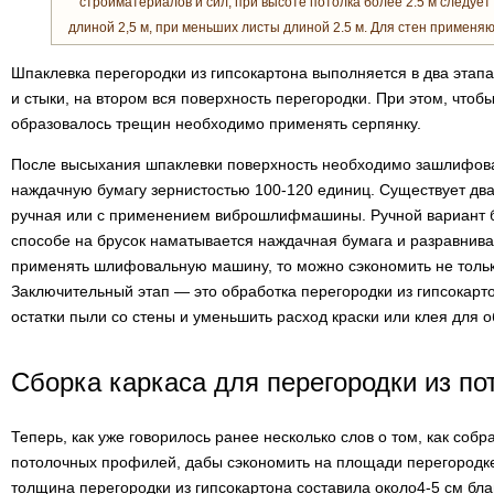
стройматериалов и сил, при высоте потолка более 2.5 м следуе
длиной 2,5 м, при меньших листы длиной 2.5 м. Для стен применя
Шпаклевка перегородки из гипсокартона выполняется в два эта
и стыки, на втором вся поверхность перегородки. При этом, чтобы
образовалось трещин необходимо применять серпянку.
После высыхания шпаклевки поверхность необходимо зашлифова
наждачную бумагу зернистостью 100-120 единиц. Существует дв
ручная или с применением виброшлифмашины. Ручной вариант б
способе на брусок наматывается наждачная бумага и разравнива
применять шлифовальную машину, то можно сэкономить не тольк
Заключительный этап — это обработка перегородки из гипсокарто
остатки пыли со стены и уменьшить расход краски или клея для о
Сборка каркаса для перегородки из п
Теперь, как уже говорилось ранее несколько слов о том, как соб
потолочных профилей, дабы сэкономить на площади перегородке
толщина перегородки из гипсокартона составила около4-5 см б