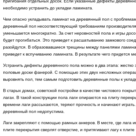
пригибания отдельных досок. Если указанные дефекты деревянног
необходимо устранить до укладки ламината.
Чем опасно укладывать ламинат на деревянный пол с проблемам
деревянный пол несоответствующий требованиям производителя
уменьшается многократно. За счет неровностей пола и игры досо
будет прогибаться. Это приведет к расшатыванию замкового сое
разойдутся. В образовавшиеся трещины между панелями ламината
приведет к вспучиванию ламината. В результате чего придется м
Устранить дефекты деревянного пола можно в два этапа: жестко 
половые доски фанерой. С помощью этих двух несложных опера
выровнять пол, тем самым подготовить деревянные полы к уклад
В старых домах, советской постройки в качестве чистового покры
лагах. В такой конструкции пола лаги опираются на плиту перекр
времени лаги рассыхаются, теряют прочность и начинают играть.
деревянный пол недопустима.
Лаги закрепляют с помощью рамных анкеров. В месте, где лага иг
плите перекрытия сверлят отверстие, и притягивают лагу к плит