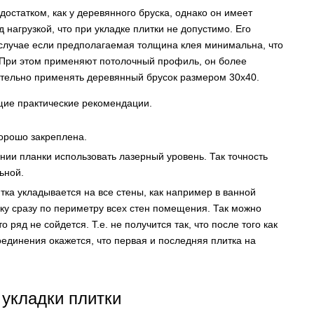
остатком, как у деревянного бруска, однако он имеет
 нагрузкой, что при укладке плитки не допустимо. Его
 случае если предполагаемая толщина клея минимальна, что
. При этом применяют потолочный профиль, он более
ательно применять деревянный брусок размером 30х40.
щие практические рекомендации.
хорошо закреплена.
нии планки использовать лазерный уровень. Так точность
ьной.
тка укладывается на все стены, как например в ванной
нку сразу по периметру всех стен помещения. Так можно
о ряд не сойдется. Т.е. не получится так, что после того как
оединения окажется, что первая и последняя плитка на
укладки плитки